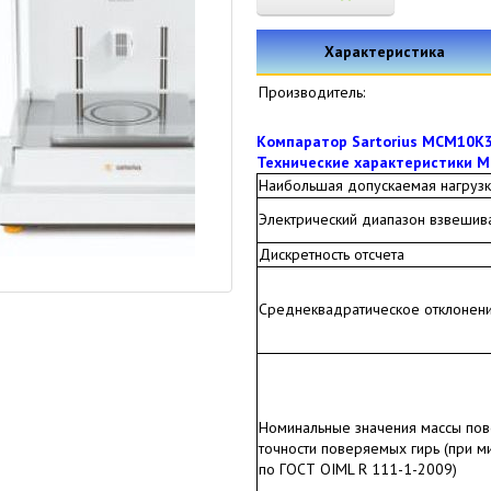
Характеристика
Производитель:
Компаратор Sartorius MCM10K
Технические характеристики 
Наибольшая допускаемая нагрузк
Электрический диапазон взвешив
Дискретность отсчета
Среднеквадратическое отклонени
Номинальные значения массы пов
точности поверяемых гирь (при м
по ГОСТ OIML R 111-1-2009)