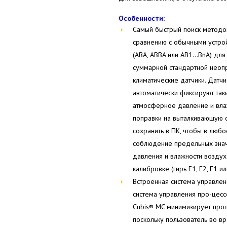
Особенности:
Самый быстрый поиск методо
сравнению с обычными устро
(ABA, ABBA или AB1…BnA) для
суммарной стандартной неоп
климатические датчики. Датчи
автоматически фиксируют так
атмосферное давление и влаж
поправки на выталкивающую 
сохранить в ПК, чтобы в люб
соблюдение предельных знач
давления и влажности воздух
калибровке (гирь E1, E2, F1 ил
Встроенная система управлен
система управления про-цес
Cubis® MC минимизирует проц
поскольку пользователь во в