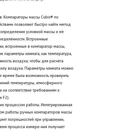
в. Компараторы массы Cubis® по
йствами позволяют быстро найти метод
 определения условной массы и её
ределённости. Встроенные
ки, встроенные в компаратор массы,
ие параметры климата, как температура,
ность воздуха, чтобы для расчёта
силу воздуха. Параметры климата можно
ое время была возможность проверить
ений температуры, атмосферного
а на соответствие требованиям к
и F2).
ия процессом работы. Интегрированная
сом работы ручных компараторов массы
ент погрешностей при управлении,
ремя процесса измере-ния получает