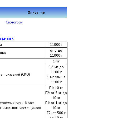
Описание
Сартогосм
3
MCM10K3
а
11000 г
от 0 до
ания
11000 г
1 мг
0,8 мг до
1100 г
е показаний (СКО)
1 мг свыше
1100 г
Е1: 10 кг
Е2: от 5 кг до
10 кг
еряемых гирь - Класс
F1: от 1 кг до
инимальном числе циклов
10 кг
F2: от 500 г
до 10 кг