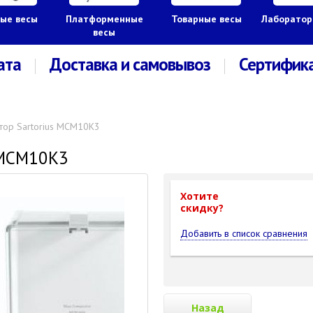
ые весы
Платформенные
Товарные весы
Лаборатор
весы
ата
Доставка и самовывоз
Сертифик
тор Sartorius MCM10K3
 MCM10K3
Хотите
cкидку?
Добавить в список сравнения
Назад