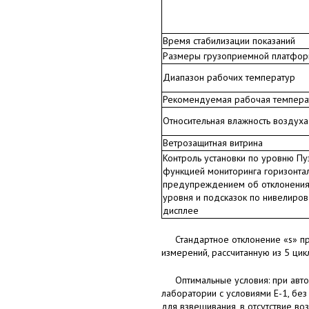
Время стабилизации показаний
Размеры грузоприемной платфо
Диапазон рабочих температур
Рекомендуемая рабочая темпера
Относительная влажность воздуха
Ветрозащитная витрина
Контроль установки по уровню Пу
функцией мониторинга горизонтал
предупреждением об отклонения
уровня и подсказок по нивелиро
дисплее
Стандартное отклонение «s» п
измерений, рассчитанную из 5 ци
Оптимальные условия: при авт
лаборатории с условиями Е-1, без
для взвешивания, в отсутствие во