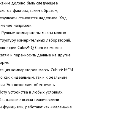
м, каким должно быть следующее
ского» фактора, таким образом,
езультаты становятся надежнее. Ход
 менее напряжен.
у. Ручные компараторы массы можно
структуру измерительных лабораторий.
онцепции Cubis® Q Com их можно
етям и пере-носить данные на другие
форме.
ктация компараторов массы Cubis® MCM
 как к идеальным, так и к реальным
ии. Это позволяет обеспечить
ту устройства в любых условиях.
обладающие всеми техническими
и функциями, работают как «маленькие