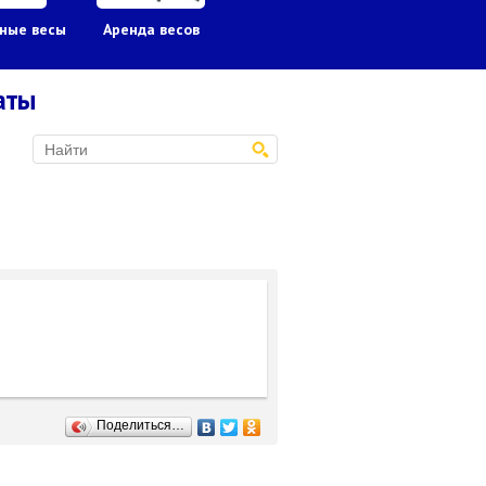
ные весы
Аренда весов
Гири
Грузоподъ
оборудов
аты
Поделиться…