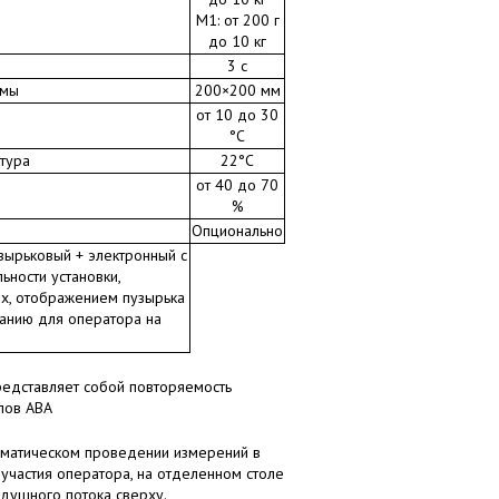
M1: от 200 г
до 10 кг
3 с
рмы
200×200 мм
от 10 до 30
°С
тура
22°С
от 40 до 70
%
Опционально
зырьковый + электронный с
ьности установки,
х, отображением пузырька
ванию для оператора на
редставляет собой повторяемость
клов АВА
оматическом проведении измерений в
 участия оператора, на отделенном столе
здушного потока сверху.