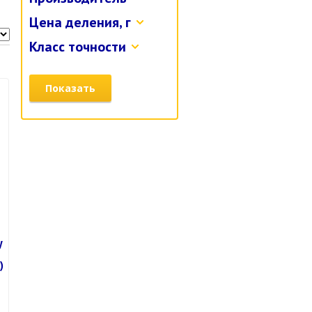
Цена деления, г
Класс точности
Показать
W
)