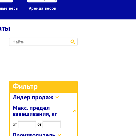
ные весы
Аренда весов
Гири
Грузоподъ
оборудов
аты
Фильтр
Лидер продаж
Макс. предел
взвешивания, кг
от
от
Производитель