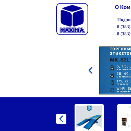
О Ком
Подроб
8 (383)
8 (383)