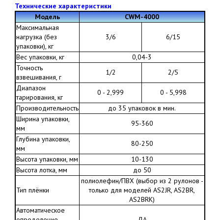
Технические характеристики
Модель
CWM-4000
Максимальная
нагрузка (без
3/6
6/15
упаковки), кг
Вес упаковки, кг
0,04-3
Точность
1/2
2/5
взвешивания, г
Диапазон
0 - 2,999
0 - 5,998
тарирования, кг
Производительность
до 35 упаковок в мин.
Ширина упаковки,
95-360
мм
Глубина упаковки,
80-250
мм
Высота упаковки, мм
10-130
Высота лотка, мм
до 50
полиолефин/ПВХ (выбор из 2 рулонов -
Тип плёнки
только для моделей AS2JR, AS2BR,
AS2BRK)
Автоматическое
определение
ДА