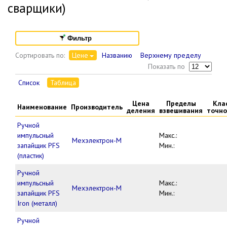
сварщики)
Фильтр
Сортировать по:
Цене
Названию
Верхнему пределу
Показать по
Список
Таблица
Цена
Пределы
Кла
Наименование
Производитель
деления
взвешивания
точно
Ручной
импульсный
Макс.:
Мехэлектрон-М
запайщик PFS
Мин.:
(пластик)
Ручной
импульсный
Макс.:
Мехэлектрон-М
запайщик PFS
Мин.:
Iron (металл)
Ручной